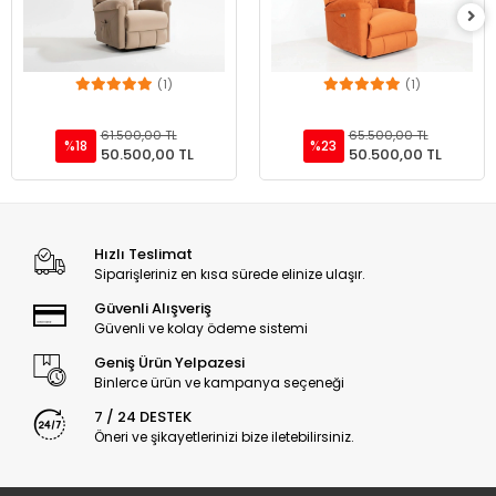
(1)
(1)
Add to cart
Add to cart
61.500,00 TL
65.500,00 TL
%18
%23
50.500,00 TL
50.500,00 TL
Hızlı Teslimat
Siparişleriniz en kısa sürede elinize ulaşır.
Güvenli Alışveriş
Güvenli ve kolay ödeme sistemi
Geniş Ürün Yelpazesi
Binlerce ürün ve kampanya seçeneği
7 / 24 DESTEK
Öneri ve şikayetlerinizi bize iletebilirsiniz.