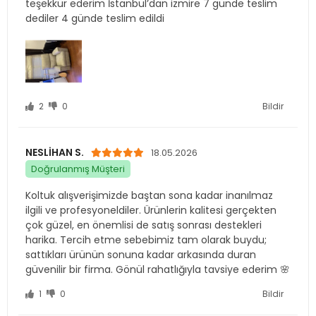
2
0
Bildir
NESLİHAN S.
18.05.2026
Doğrulanmış Müşteri
Koltuk alışverişimizde baştan sona kadar inanılmaz
ilgili ve profesyoneldiler. Ürünlerin kalitesi gerçekten
çok güzel, en önemlisi de satış sonrası destekleri
harika. Tercih etme sebebimiz tam olarak buydu;
sattıkları ürünün sonuna kadar arkasında duran
güvenilir bir firma. Gönül rahatlığıyla tavsiye ederim 🌸
1
0
Bildir
MEHTAP D.
21.04.2026
Doğrulanmış Müşteri