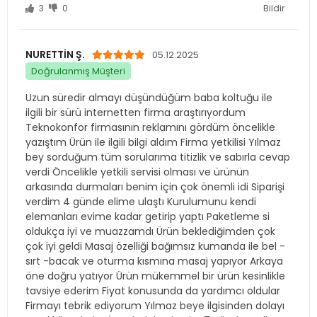
Doğrulanmış Müşteri
Uzun süredir almayı düşündüğüm baba koltuğu ile
ilgili bir sürü internetten firma araştırıyordum
Teknokonfor firmasının reklamını gördüm öncelikle
yazıştım Ürün ile ilgili bilgi aldım Firma yetkilisi Yılmaz
bey sorduğum tüm sorularıma titizlik ve sabırla cevap
verdi Öncelikle yetkili servisi olması ve ürünün
arkasında durmaları benim için çok önemli idi Siparişi
verdim 4 günde elime ulaştı Kurulumunu kendi
elemanları evime kadar getirip yaptı Paketleme si
oldukça iyi ve muazzamdı Ürün beklediğimden çok
çok iyi geldi Masaj özelliği bağımsız kumanda ile bel -
sırt -bacak ve oturma kısmına masaj yapıyor Arkaya
öne doğru yatıyor Ürün mükemmel bir ürün kesinlikle
tavsiye ederim Fiyat konusunda da yardımcı oldular
Firmayı tebrik ediyorum Yılmaz beye ilgisinden dolayı
teşekkür ederim İstanbul’dan izmire 7 günde teslim
dediler 4 günde teslim edildi