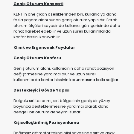
rahat hareket edebilir ve uzun süreli kullanımlarda
konfor hissini koruyabilir.
Klinik ve Ergonomik Faydalar
Geniş Oturum Konforu
Geniş oturum alanı, kullanıcının daha rahat pozisyon
değiştirmesine yardımcı olur ve uzun süreli
kullanımlarda konfor hissinin korunmasına katkı sağlar.
Destekleyici Gövde Yapısı
Dolgulu sırt tasarımı, sırt bölgesinin geniş bir yüzey
boyunca desteklenmesine yardımcı olarak daha
dengeli bir oturum deneyimi sunar.
Kişiselleştirilmiş Pozisyonlama
Bağımsız çift motor teknolojisi sayesinde sırt ve ayak
bölümleri ayrı ayrı ayarlanabilir. Kullanıcı farklı
ihtiyaçlarına uygun oturma ve dinlenme pozisyonlarını
kolaylıkla oluşturabilir.
Mobilizasyon Desteği