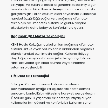
teknolojisi ve Lift destek sistemi ile günlük yaşam
aktivitelerini daha kolay ve konforlu hale getirir.
Bağımsız Çift Motor Teknolojisi
KENT Hasta Koltuğu'nda kullanılan bağımsız çift motor
sistemi, sırt ve ayak bölümlerinin birbirinden bağımsız
olarak hareket ettirilmesini sağlar. Kullanıcı ihtiyaç
duyduğu pozisyonu hassas şekilde ayarlayabilir ve
farklı aktiviteler için ideal oturma veya dinlenme
ortamını oluşturabilir.
Lift Destek Teknolojisi
Entegre Lift mekanizması, kullanıcının oturma
pozisyonundan ayağa kalkış sürecini desteklemek
amacıyla kontrollü bir yükselme hareketi gerçekleştirir.
Özellikle günlük yaşamda ek desteğe ihtiyaç duyan
kullanıcılar için güvenli ve konforlu bir kullanım sunar.
Geniş Oturum Konsepti
KENT'in öne çıkan özelliklerinden biri, kullanıcıya daha
fazla yaşam alanı sunan geniş oturum yapısıdır. Ferah
oturum ölçüleri sayesinde kullanıcı gün içerisinde daha