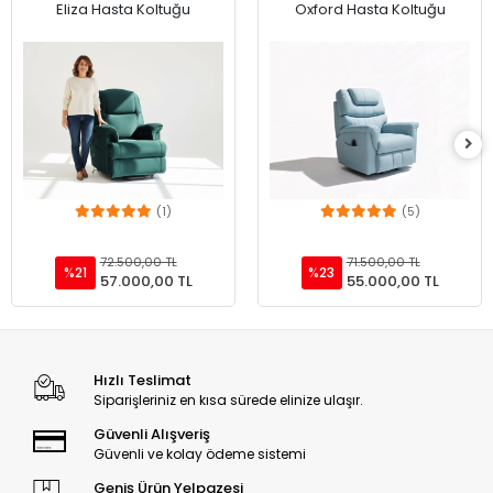
(1)
(5)
Sepete Ekle
Sepete Ekle
72.500,00 TL
71.500,00 TL
%21
%23
57.000,00 TL
55.000,00 TL
Hızlı Teslimat
Siparişleriniz en kısa sürede elinize ulaşır.
Güvenli Alışveriş
Güvenli ve kolay ödeme sistemi
Geniş Ürün Yelpazesi
Binlerce ürün ve kampanya seçeneği
7 / 24 DESTEK
Öneri ve şikayetlerinizi bize iletebilirsiniz.