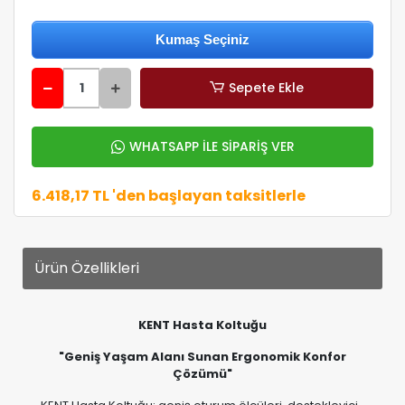
Sepete Ekle
WHATSAPP İLE SİPARİŞ VER
6.418,17 TL 'den başlayan taksitlerle
Ürün Özellikleri
KENT Hasta Koltuğu
"Geniş Yaşam Alanı Sunan Ergonomik Konfor
Çözümü"
KENT Hasta Koltuğu; geniş oturum ölçüleri, destekleyici
sırt yapısı ve kullanıcı odaklı ergonomik tasarımıyla gün
boyu konforlu bir kullanım deneyimi sunmak amacıyla
geliştirilmiştir. Ferah oturum alanı sayesinde kullanıcıya
hareket özgürlüğü sağlarken, bağımsız çift motor