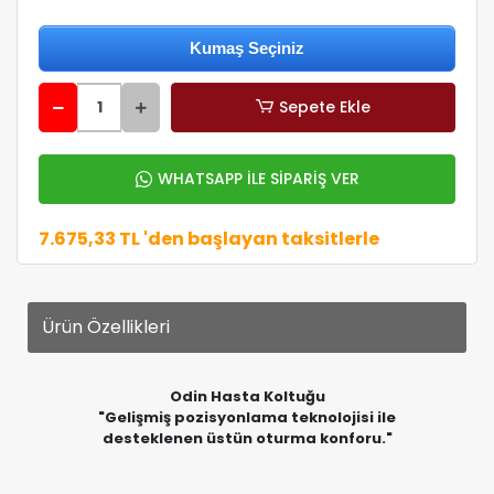
Sepete Ekle
WHATSAPP İLE SİPARİŞ VER
7.675,33 TL 'den başlayan taksitlerle
Ürün Özellikleri
Odin Hasta Koltuğu
"Gelişmiş pozisyonlama teknolojisi ile
desteklenen üstün oturma konforu."
ODİN Hasta Koltuğu; kullanıcı konforunu, günlük yaşam
bağımsızlığını ve uzun süreli oturum ergonomisini
desteklemek amacıyla geliştirilmiş fonksiyonel bir
yaşam çözümüdür. Yüksek sırt tasarımı, Lift destek