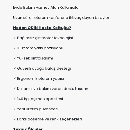
Neden ODİN Hasta Koltuğu?
✓ Bağımsız çift motor teknolojisi
✓ 180° tam yatış pozisyonu
✓ Yüksek sırt tasarımı
✓ Güvenli ayağa kalkış desteği
✓ Ergonomik oturum yapısı
✓ Kullanıcı ve bakım veren dostu tasarım
✓ 140 kg taşıma kapasitesi
✓ Yerli üretim güvencesi
✓ Farklı döşeme ve renk seçenekleri
Teknik Ölçüler
Toplam Genişlik: 95 cm
Toplam Derinlik: 85 cm