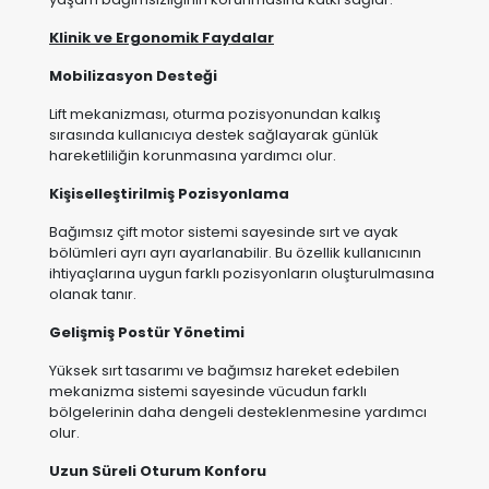
Lift mekanizması, oturma pozisyonundan kalkış
sırasında kullanıcıya destek sağlayarak günlük
hareketliliğin korunmasına yardımcı olur.
Kişiselleştirilmiş Pozisyonlama
Bağımsız çift motor sistemi sayesinde sırt ve ayak
bölümleri ayrı ayrı ayarlanabilir. Bu özellik kullanıcının
ihtiyaçlarına uygun farklı pozisyonların oluşturulmasına
olanak tanır.
Gelişmiş Postür Yönetimi
Yüksek sırt tasarımı ve bağımsız hareket edebilen
mekanizma sistemi sayesinde vücudun farklı
bölgelerinin daha dengeli desteklenmesine yardımcı
olur.
Uzun Süreli Oturum Konforu
Ergonomik oturum yapısı ve destekleyici sünger
teknolojisi sayesinde uzun süreli kullanımlarda konforlu
bir deneyim sunar.