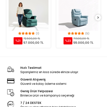
(1)
(5)
Add to cart
Add to cart
72.500,00 TL
71.500,00 TL
%21
%23
57.000,00 TL
55.000,00 TL
Hızlı Teslimat
Siparişleriniz en kısa sürede elinize ulaşır.
Güvenli Alışveriş
Güvenli ve kolay ödeme sistemi
Geniş Ürün Yelpazesi
Binlerce ürün ve kampanya seçeneği
7 / 24 DESTEK