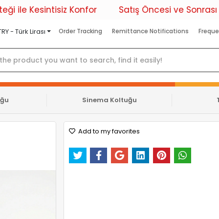
isiz Konfor
Satış Öncesi ve Sonrası Profesyonel
TRY - Türk Lirası
Order Tracking
Remittance Notifications
Freque
uğu
Sinema Koltuğu
Add to my favorites