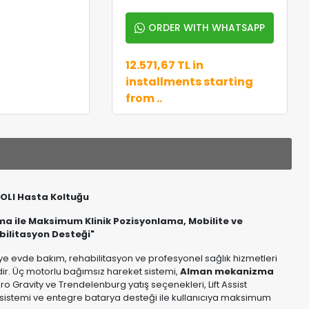
ORDER WITH WHATSAPP
12.571,67 TL in
installments starting
from ..
OLI Hasta Koltuğu
zma ile Maksimum Klinik Pozisyonlama, Mobilite ve
bilitasyon Desteği"
iye evde bakım, rehabilitasyon ve profesyonel sağlık hizmetleri
idir. Üç motorlu bağımsız hareket sistemi,
Alman mekanizma
ro Gravity ve Trendelenburg yatış seçenekleri, Lift Assist
k sistemi ve entegre batarya desteği ile kullanıcıya maksimum