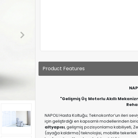
Product Features
NAP
"Gelişmiş Üç Motorlu Akıllı Mekani
Reha
NAPOLI Hasta Koltuğu; Teknokonfor’un ileri sev
için geliştirdiği en kapsamlı modellerinden bir
altyapısı
, gelişmiş pozisyonlama kabiliyeti, Ze
(ayağa kaldırma) teknolojisi, mobilite tekerle