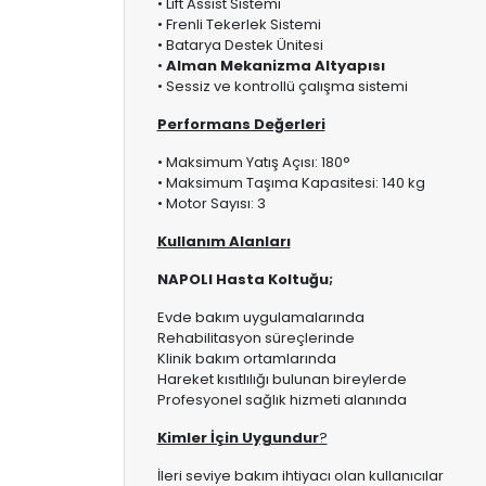
• Lift Assist Sistemi
• Frenli Tekerlek Sistemi
• Batarya Destek Ünitesi
•
Alman Mekanizma Altyapısı
• Sessiz ve kontrollü çalışma sistemi
Performans Değerleri
• Maksimum Yatış Açısı: 180°
• Maksimum Taşıma Kapasitesi: 140 kg
• Motor Sayısı: 3
Kullanım Alanları
NAPOLI Hasta Koltuğu;
Evde bakım uygulamalarında
Rehabilitasyon süreçlerinde
Klinik bakım ortamlarında
Hareket kısıtlılığı bulunan bireylerde
Profesyonel sağlık hizmeti alanında
Kimler İçin Uygundur
?
İleri seviye bakım ihtiyacı olan kullanıcılar