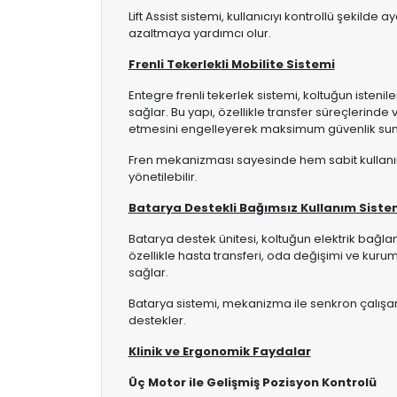
Lift Assist sistemi, kullanıcıyı kontrollü şekild
azaltmaya yardımcı olur.
Frenli Tekerlekli Mobilite Sistemi
Entegre frenli tekerlek sistemi, koltuğun isteni
sağlar. Bu yapı, özellikle transfer süreçlerin
etmesini engelleyerek maksimum güvenlik sun
Fren mekanizması sayesinde hem sabit kullanı
yönetilebilir.
Batarya Destekli Bağımsız Kullanım Siste
Batarya destek ünitesi, koltuğun elektrik bağla
özellikle hasta transferi, oda değişimi ve kur
sağlar.
Batarya sistemi, mekanizma ile senkron çalışar
destekler.
Klinik ve Ergonomik Faydalar
Üç Motor ile Gelişmiş Pozisyon Kontrolü