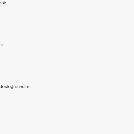
nir.
ır.
esteği sunulur.