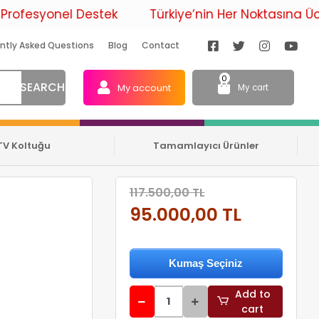
 Destek
Türkiye’nin Her Noktasına Ücretsiz Teslim
ntly Asked Questions
Blog
Contact
0
SEARCH
My account
My cart
TV Koltuğu
Tamamlayıcı Ürünler
117.500,00 TL
95.000,00 TL
Kumaş Seçiniz
Add to
cart