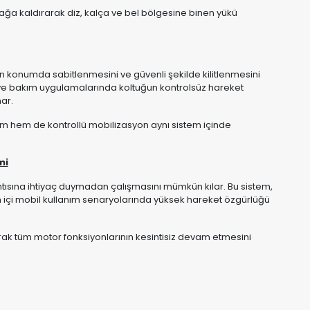
e ayağa kaldırarak diz, kalça ve bel bölgesine binen yükü
len konumda sabitlenmesini ve güvenli şekilde kilitlenmesini
de ve bakım uygulamalarında koltuğun kontrolsüz hareket
ar.
m hem de kontrollü mobilizasyon aynı sistem içinde
mi
ntısına ihtiyaç duymadan çalışmasını mümkün kılar. Bu sistem,
um içi mobil kullanım senaryolarında yüksek hareket özgürlüğü
ak tüm motor fonksiyonlarının kesintisiz devam etmesini