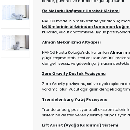
konfor, güvenlik ve hareket özgürlüğü sunar.
Üç Motorlu Bağımsız Hareket Sistemi
NAPOLI modelinin merkezinde yer alan üç motor
bölümlerinin birbirinden tamamen bağım
kullanıcı, vücut anatomisine uygun pozisyonları
Alman Mekanizma Altyapısı
NAPOLI Hasta Koltuğu’nda kullanılan
Alman me
güçlü taşıma stabilitesi ve uzun ömürlü mekanik
dengeli, sessiz ve güvenli çalışmasını destekl
Zero Gravity Destek Pozisyonu
Zero Gravity pozisyonu, sırt ve ayak açılarını
yardımcı olur. Vücut ağırlığının dengeli dağıtıl
Trendelenburg Yatış Pozisyonu
Trendelenburg pozisyonu, alt ekstremitelerin k
sistemine destek veren gelişmiş bir pozisyonl
Lift Assist (Ayağa Kaldırma) Sistemi