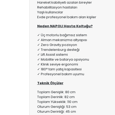
Hareket kabiliyeti azalan bireyler
Rehabilitasyon hastaları
Yaşlı kullanıcılar
Evde profesyonel bakım alan kişiler
Neden NAPOLI Hasta Koltuğu?
✓ Üç motorlu bağımsız sistem
✓ Alman mekanizma altyapısı
✓ Zero Gravity pozisyon
✓ Trendelenburg desteği
✓ Lift Assist sistemi
✓ Mobilite ve batarya opsiyonu
✓ Klinik seviye ergonomi
✓ 180° tam yatış kapasitesi
✓ Profesyonel bakım uyumu
Teknik Ölçüler
Toplam Genişlik: 80 cm
Toplam Derinlik: 82 cm
Toplam Yükseklik: 110 cm
Oturum Genişliği: 53 cm
Oturum Derinliği: 45 cm