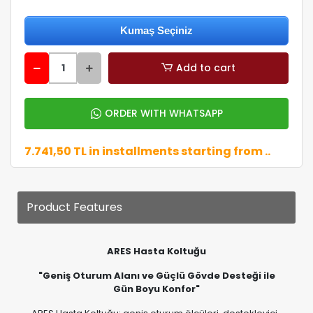
Add to cart
ORDER WITH WHATSAPP
7.741,50 TL in installments starting from ..
Product Features
ARES Hasta Koltuğu
"Geniş Oturum Alanı ve Güçlü Gövde Desteği ile
Gün Boyu Konfor"
ARES Hasta Koltuğu; geniş oturum ölçüleri, destekleyici
sırt yapısı ve bağımsız hareket teknolojisi ile kullanıcıya
ferah bir oturma deneyimi sunmak amacıyla
geliştirilmiştir. Özellikle gün içerisinde uzun süre
koltukta vakit geçiren kullanıcılar için tasarlanan yapısı,