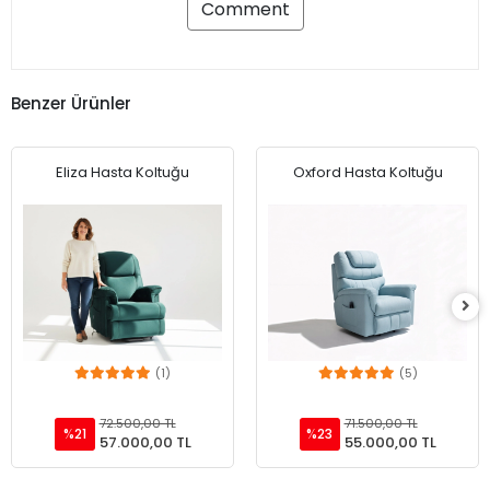
Benzer Ürünler
Eliza Hasta Koltuğu
Oxford Hasta Koltuğu
(1)
(5)
Add to cart
Add to cart
72.500,00 TL
71.500,00 TL
%21
%23
57.000,00 TL
55.000,00 TL
Hızlı Teslimat
Siparişleriniz en kısa sürede elinize ulaşır.