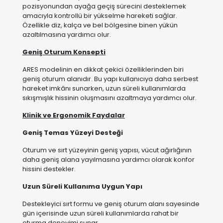
Geniş Oturum Konsepti
ARES modelinin en dikkat çekici özelliklerinden biri
geniş oturum alanıdır. Bu yapı kullanıcıya daha serbest
hareket imkânı sunarken, uzun süreli kullanımlarda
sıkışmışlık hissinin oluşmasını azaltmaya yardımcı olur.
Klinik ve Ergonomik Faydalar
Geniş Temas Yüzeyi Desteği
Oturum ve sırt yüzeyinin geniş yapısı, vücut ağırlığının
daha geniş alana yayılmasına yardımcı olarak konfor
hissini destekler.
Uzun Süreli Kullanıma Uygun Yapı
Destekleyici sırt formu ve geniş oturum alanı sayesinde
gün içerisinde uzun süreli kullanımlarda rahat bir
oturma deneyimi sunar.
Pozisyon Esnekliği
Bağımsız çalışan sırt ve ayak mekanizmaları sayesinde
farklı aktivitelere uygun pozisyonlar oluşturulabilir.