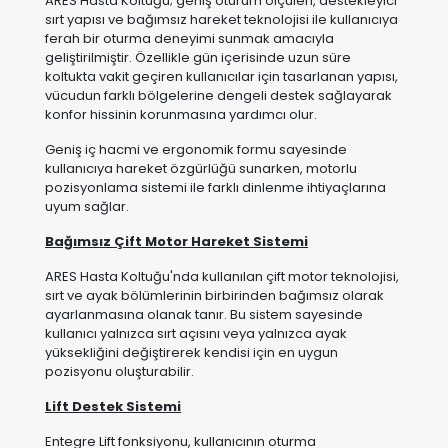
vücudun farklı bölgelerine dengeli destek sağlayarak
konfor hissinin korunmasına yardımcı olur.
Geniş iç hacmi ve ergonomik formu sayesinde
kullanıcıya hareket özgürlüğü sunarken, motorlu
pozisyonlama sistemi ile farklı dinlenme ihtiyaçlarına
uyum sağlar.
Bağımsız Çift Motor Hareket Sistemi
ARES Hasta Koltuğu'nda kullanılan çift motor teknolojisi,
sırt ve ayak bölümlerinin birbirinden bağımsız olarak
ayarlanmasına olanak tanır. Bu sistem sayesinde
kullanıcı yalnızca sırt açısını veya yalnızca ayak
yüksekliğini değiştirerek kendisi için en uygun
pozisyonu oluşturabilir.
Lift Destek Sistemi
Entegre Lift fonksiyonu, kullanıcının oturma
pozisyonundan ayağa geçiş sürecini desteklemek
amacıyla kontrollü bir yükselme hareketi sağlar.
Özellikle diz, kalça ve bel bölgesine binen yükün
azaltılmasına yardımcı olur.