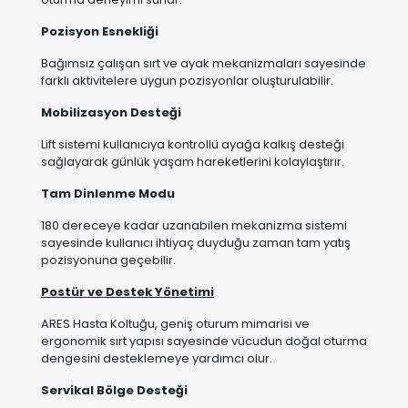
Mobilizasyon Desteği
Lift sistemi kullanıcıya kontrollü ayağa kalkış desteği
sağlayarak günlük yaşam hareketlerini kolaylaştırır.
Tam Dinlenme Modu
180 dereceye kadar uzanabilen mekanizma sistemi
sayesinde kullanıcı ihtiyaç duyduğu zaman tam yatış
pozisyonuna geçebilir.
Postür ve Destek Yönetimi
ARES Hasta Koltuğu, geniş oturum mimarisi ve
ergonomik sırt yapısı sayesinde vücudun doğal oturma
dengesini desteklemeye yardımcı olur.
Servikal Bölge Desteği
Baş ve boyun bölgesinin desteklenmesine katkı
sağlayarak oturum sırasında konfor hissini artırır.
Torakal Bölge Desteği