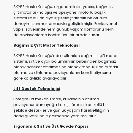
sistemi ile kullanıcıya kişiselleştirilebilir bir oturum
deneyimi sunmak amacıyla geliştirilmiştir. Fonksiyonel
yapısı sayesinde hem günlük yaşam konforunu hem
de pozisyonlama kontrolünü bir arada sunar.
Bağımsız Çift Motor Teknolojisi
SKYPE Hasta Koltuğu'nda kullanılan bağımsız çift motor
sistemi, sırt ve ayak bölümlerinin birbirinden bağımsız
olarak hareket ettirilmesine olanak tanır. Kullanıcı farklı
oturma ve dinlenme pozisyonlarını kendi ihtiyacına
göre kolaylıkla ayarlayabilir.
Lift Destek Teknolojisi
Entegre Lift mekanizması, kullanıcının oturma
pozisyonundan ayağa kalkış sürecini kontrollü bir
şekilde destekler ve günlük yaşam hareketliliğinin
daha güvenli hale gelmesine yardımcı olur.
Ergonomik Sırt ve Üst Gövde Yapısı
SKYPE modelinin ergonomik sırt yapısı, gövdenin doğal
duruşunu desteklemeye yardımcı olacak şekilde