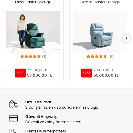
(1)
(5)
Add to cart
Add to cart
72.500,00 TL
71.500,00 TL
%21
%23
57.000,00 TL
55.000,00 TL
Hızlı Teslimat
Siparişleriniz en kısa sürede elinize ulaşır.
Güvenli Alışveriş
Güvenli ve kolay ödeme sistemi
Geniş Ürün Yelpazesi
Binlerce ürün ve kampanya seçeneği
7 / 24 DESTEK