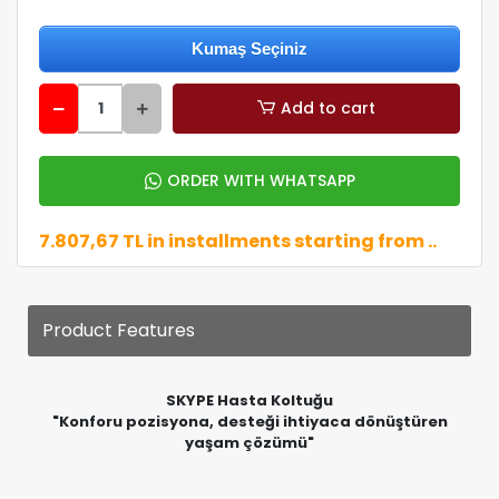
Add to cart
ORDER WITH WHATSAPP
7.807,67 TL in installments starting from ..
Product Features
SKYPE Hasta Koltuğu
"Konforu pozisyona, desteği ihtiyaca dönüştüren
yaşam çözümü"
SKYPE Hasta Koltuğu; ergonomik sırt yapısı, bağımsız
çift motor teknolojisi ve opsiyonel motorlu başlık