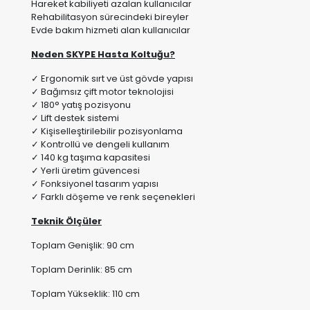
Neden SKYPE Hasta Koltuğu?
✓ Ergonomik sırt ve üst gövde yapısı
✓ Bağımsız çift motor teknolojisi
✓ 180° yatış pozisyonu
✓ Lift destek sistemi
✓ Kişiselleştirilebilir pozisyonlama
✓ Kontrollü ve dengeli kullanım
✓ 140 kg taşıma kapasitesi
✓ Yerli üretim güvencesi
✓ Fonksiyonel tasarım yapısı
✓ Farklı döşeme ve renk seçenekleri
Teknik Ölçüler
Toplam Genişlik: 90 cm
Toplam Derinlik: 85 cm
Toplam Yükseklik: 110 cm
Oturum Genişliği: 53 cm
Oturum Derinliği: 53 cm