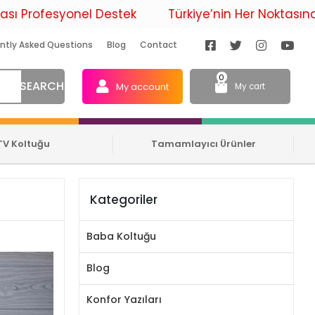
syonel Destek
Türkiye’nin Her Noktasına Ücretsi
ntly Asked Questions
Blog
Contact
0
SEARCH
My account
My cart
TV Koltuğu
Tamamlayıcı Ürünler
Kategoriler
Baba Koltuğu
Blog
Konfor Yazıları