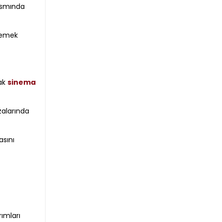
kısmında
rmemek
rak
sinema
alarında
sını
rımları