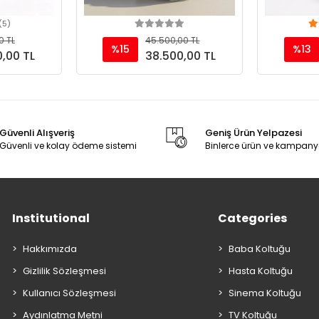
(5)
art
Add to cart
0 TL
45.500,00 TL
%15
%13
,00 TL
38.500,00 TL
Güvenli Alışveriş
Geniş Ürün Yelpazesi
Güvenli ve kolay ödeme sistemi
Binlerce ürün ve kampany
Institutional
Categories
Hakkımızda
Baba Koltuğu
Gizlilik Sözleşmesi
Hasta Koltuğu
Kullanıcı Sözleşmesi
Sinema Koltuğu
Aydınlatma Metni
TV Koltuğu