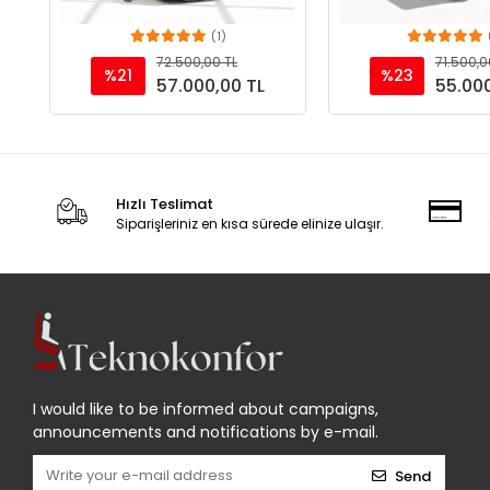
(1)
Add to cart
Add to c
72.500,00 TL
71.500,0
%21
%23
57.000,00 TL
55.000
Hızlı Teslimat
Siparişleriniz en kısa sürede elinize ulaşır.
I would like to be informed about campaigns,
announcements and notifications by e-mail.
Send