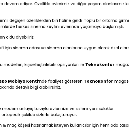
ya devam ediyor. Özellikle evlerimiz ve diğer yaşam alanlarımız 
.
mli değişen özelliklerden biri haline geldi. Toplu bir ortama gi
mlerde herkes sinema keyfini evlerinde yaşamaya başlamıştı.
oldu diyebiliriz.
yfi için sinema odası ve sinema alanlarına uygun olarak özel ola
 modelleri, kişiselleştirilebilir opsiyonları ile
Teknokonfor
mağaz
ko Mobilya Kenti’
nde faaliyet gösteren
Teknokonfor
mağaza
kkında detaylı bilgi alabilirsiniz.
e modern anlayış tarzıyla evlerinize ve sizlere yeni soluklar
 ortopedik şekilde sizlerle buluşturuyor.
film & maç köşesi hazırlamak isteyen kullanıcılar için hem oda tasa