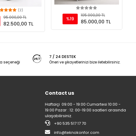
(2)
Add to cart
Add to cart
105.000,00 TL
95.000,00 TL
%19
85.000,00 TL
82.500,00 TL
7 / 24 DESTEK
a seçeneği
Öneri ve şikayetlerinizi bize iletebilirsiniz.
Contact us
Haftaiçi 09:00 - 19:00 Cumartesi 10:00 -
19:00 Pazar : 12: 00-19:00 saatleri arasında
ulaşabilirsiniz.
+90 535 517 17 70
info@teknokonfor.com