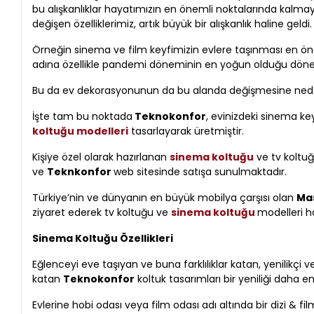
bu alışkanlıklar hayatımızın en önemli noktalarında kalma
değişen özelliklerimiz, artık büyük bir alışkanlık haline geldi
Örneğin sinema ve film keyfimizin evlere taşınması en öne
adına özellikle pandemi döneminin en yoğun olduğu döne
Bu da ev dekorasyonunun da bu alanda değişmesine neden 
İşte tam bu noktada
Teknokonfor
, evinizdeki sinema ke
koltuğu modelleri
tasarlayarak üretmiştir.
Kişiye özel olarak hazırlanan
sinema koltuğu
ve tv koltuğu
ve
Teknkonfor
web sitesinde satışa sunulmaktadır.
Türkiye’nin ve dünyanın en büyük mobilya çarşısı olan
Mas
ziyaret ederek tv koltuğu ve
sinema koltuğu
modelleri ha
Sinema Koltuğu Özellikleri
Eğlenceyi eve taşıyan ve buna farklılıklar katan, yenilikçi v
katan
Teknokonfor
koltuk tasarımları bir yeniliği daha en
Evlerine hobi odası veya film odası adı altında bir dizi & 