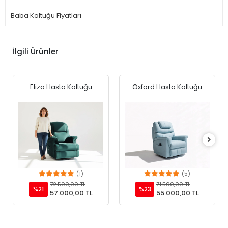
Baba Koltuğu Fiyatları
İlgili Ürünler
Eliza Hasta Koltuğu
Oxford Hasta Koltuğu
(1)
(5)
Add to cart
Add to cart
72.500,00 TL
71.500,00 TL
%21
%23
57.000,00 TL
55.000,00 TL