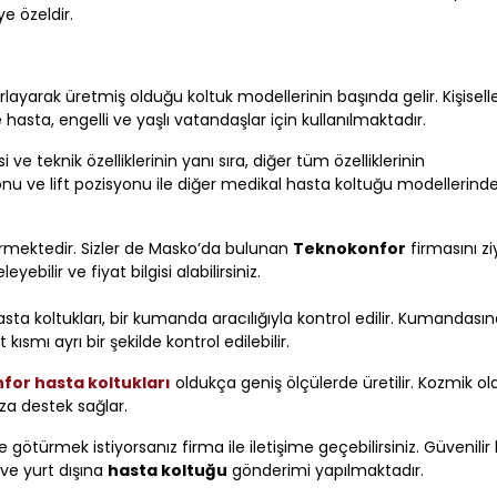
ye özeldir.
layarak üretmiş olduğu koltuk modellerinin başında gelir. Kişiselleşt
e hasta, engelli ve yaşlı vatandaşlar için kullanılmaktadır.
ve teknik özelliklerinin yanı sıra, diğer tüm özelliklerinin
yonu ve lift pozisyonu ile diğer medikal hasta koltuğu modellerin
ermektedir. Sizler de Masko’da bulunan
Teknokonfor
firmasını zi
ebilir ve fiyat bilgisi alabilirsiniz.
asta koltukları, bir kumanda aracılığıyla kontrol edilir. Kumandası
t kısmı ayrı bir şekilde kontrol edilebilir.
or hasta koltukları
oldukça geniş ölçülerde üretilir. Kozmik ola
a destek sağlar.
 götürmek istiyorsanız firma ile iletişime geçebilirsiniz. Güvenili
 ve yurt dışına
hasta koltuğu
gönderimi yapılmaktadır.