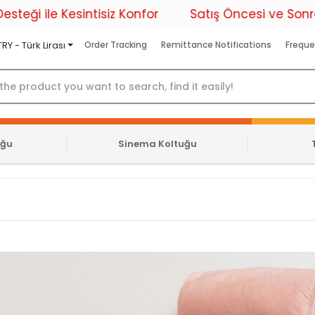
e Kesintisiz Konfor
Satış Öncesi ve Sonrası Prof
TRY - Türk Lirası
Order Tracking
Remittance Notifications
Freque
uğu
Sinema Koltuğu