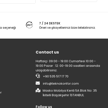
7 / 24 DESTEK
a seçeneği
Öneri ve şikayetlerinizi bize iletebilirsiniz.
Contact us
Haftaiçi 09:00 - 19:00 Cumartesi 10:00 -
19:00 Pazar : 12: 00-19:00 saatleri arasında
ulaşabilirsiniz.
+90 535 517 17 70
info@teknokonfor.com
Masko Mobilya Kenti 5A Blok No: 35
er
İkitelli Başakşehir İSTANBUL
Follow us