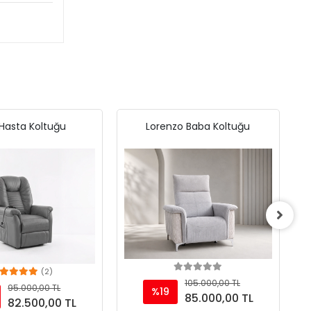
 Hasta Koltuğu
Lorenzo Baba Koltuğu
(2)
Add to cart
Add to cart
105.000,00 TL
95.000,00 TL
%19
85.000,00 TL
82.500,00 TL