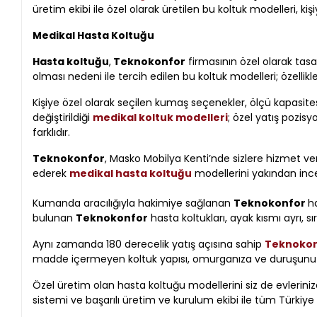
üretim ekibi ile özel olarak üretilen bu koltuk modelleri, kişi
Medikal Hasta Koltuğu
Hasta koltuğu
,
Teknokonfor
firmasının özel olarak tasar
olması nedeni ile tercih edilen bu koltuk modelleri; özellikl
Kişiye özel olarak seçilen kumaş seçenekler, ölçü kapasitesi 
değiştirildiği
medikal koltuk modelleri
; özel yatış pozis
farklıdır.
Teknokonfor
, Masko Mobilya Kenti’nde sizlere hizmet v
ederek
medikal hasta koltuğu
modellerini yakından inceley
Kumanda aracılığıyla hakimiye sağlanan
Teknokonfor
h
bulunan
Teknokonfor
hasta koltukları, ayak kısmı ayrı, sır
Aynı zamanda 180 derecelik yatış açısına sahip
Teknokonf
madde içermeyen koltuk yapısı, omurganıza ve duruşunuz
Özel üretim olan hasta koltuğu modellerini siz de evlerinize
sistemi ve başarılı üretim ve kurulum ekibi ile tüm Türkiye