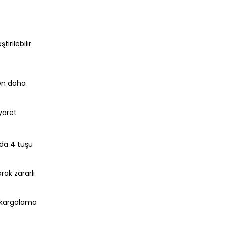
irilebilir
den daha
yaret
nda 4 tuşu
rak zararlı
r kargolama