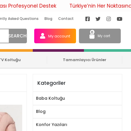
esyonel Destek
Türkiye’nin Her Noktasına Ücretsi
ntly Asked Questions
Blog
Contact
0
SEARCH
My account
My cart
TV Koltuğu
Tamamlayıcı Ürünler
Kategoriler
Baba Koltuğu
Blog
Konfor Yazıları