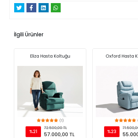
İlgili Ürünler
Eliza Hasta Koltuğu
Oxford Hasta K
(1)
Add to cart
Add to c
72.500,00 TL
71.500,0
%21
%23
57.000,00 TL
55.000