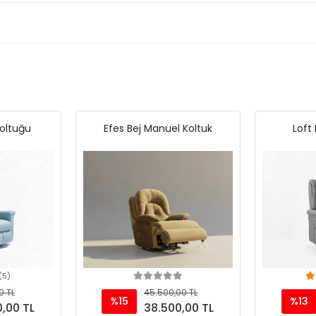
oltuğu
Efes Bej Manuel Koltuk
Loft
(5)
art
Add to cart
0 TL
45.500,00 TL
%15
%13
,00 TL
38.500,00 TL