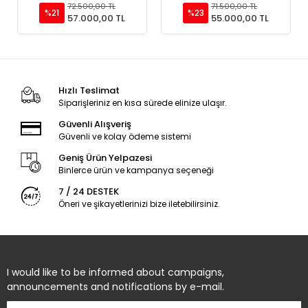
Add to cart
Add to cart
72.500,00 TL
71.500,00 TL
%21
%23
57.000,00 TL
55.000,00 TL
Hızlı Teslimat
Siparişleriniz en kısa sürede elinize ulaşır.
Güvenli Alışveriş
Güvenli ve kolay ödeme sistemi
Geniş Ürün Yelpazesi
Binlerce ürün ve kampanya seçeneği
7 / 24 DESTEK
Öneri ve şikayetlerinizi bize iletebilirsiniz.
I would like to be informed about campaigns,
announcements and notifications by e-mail.