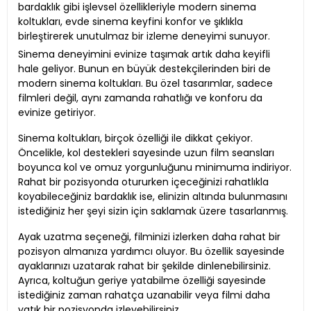
bardaklık gibi işlevsel özellikleriyle modern sinema
koltukları, evde sinema keyfini konfor ve şıklıkla
birleştirerek unutulmaz bir izleme deneyimi sunuyor.
Sinema deneyimini evinize taşımak artık daha keyifli
hale geliyor. Bunun en büyük destekçilerinden biri de
modern sinema koltukları. Bu özel tasarımlar, sadece
filmleri değil, aynı zamanda rahatlığı ve konforu da
evinize getiriyor.
Sinema koltukları, birçok özelliği ile dikkat çekiyor.
Öncelikle, kol destekleri sayesinde uzun film seansları
boyunca kol ve omuz yorgunluğunu minimuma indiriyor.
Rahat bir pozisyonda otururken içeceğinizi rahatlıkla
koyabileceğiniz bardaklık ise, elinizin altında bulunmasını
istediğiniz her şeyi sizin için saklamak üzere tasarlanmış.
Ayak uzatma seçeneği, filminizi izlerken daha rahat bir
pozisyon almanıza yardımcı oluyor. Bu özellik sayesinde
ayaklarınızı uzatarak rahat bir şekilde dinlenebilirsiniz.
Ayrıca, koltuğun geriye yatabilme özelliği sayesinde
istediğiniz zaman rahatça uzanabilir veya filmi daha
yatık bir pozisyonda izleyebilirsiniz.