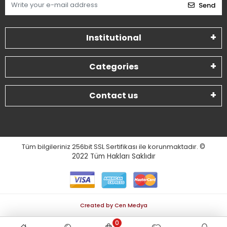
Send
Institutional
Categories
Contact us
Tüm bilgileriniz 256bit SSL Sertifikası ile korunmaktadır.
©
2022
Tüm Hakları Saklıdır
Created by Cen Medya
0