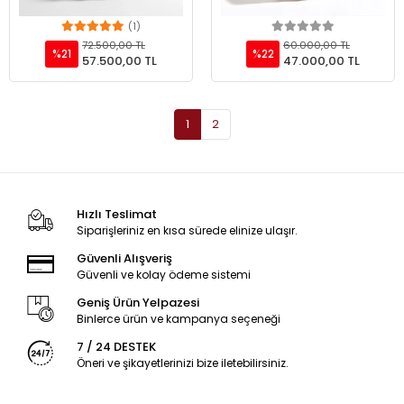
(1)
Add to cart
Add to cart
72.500,00 TL
60.000,00 TL
%21
%22
57.500,00 TL
47.000,00 TL
1
2
Hızlı Teslimat
Siparişleriniz en kısa sürede elinize ulaşır.
Güvenli Alışveriş
Güvenli ve kolay ödeme sistemi
Geniş Ürün Yelpazesi
Binlerce ürün ve kampanya seçeneği
7 / 24 DESTEK
Öneri ve şikayetlerinizi bize iletebilirsiniz.