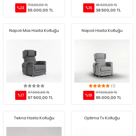
Add to cart
Add to cart
71.500,00 TL
45.500,00 TL
%23
%15
55.000,00 TL
38.500,00 TL
Napoli Max Hasta Koltuğu
Napoli Hasta Koltuğu
(1)
Add to cart
Add to cart
117.000,00 TL
117.500,00 TL
%17
%19
97.500,00 TL
95.000,00 TL
Tekna Hasta Koltuğu
Optima Tv Koltuğu