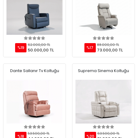
Add to cart
Add to cart
62.000,00 TL
88.000,00 TL
%19
%17
50.000,00 TL
73.000,00 TL
Dante Sallanır Tv Koltuğu
Suprema Sinema Koltuğu
Add to cart
Add to cart
53.500,00 TL
63.500,00 TL
%18
%20